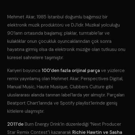
Mehmet Akar, 1985 İstanbul doğumlu bağımsız bir
elektronik müzik prodüktörü ve DJ’idir. Müzikal yolculuğu
90’ların ortasında başlamış; plaklar, turntable’lar ve
kulaklıklar onun çocukluk oyuncaklarından çok sonra
hayatına girmiş olsa da elektronik müziğe olan tutkusu onu
küresel sahnelere taşımıştır.
Kariyeri boyunca
100’den fazla orijinal parça
ve yüzlerce
remix yayınlamış olan Mehmet Akar; Perspectives Digital,
Manual Music, Haute Musique, Clubbers Culture gibi
uluslararası alanda tanınan label’larda yer almıştır. Parçaları
Beatport Chart’larında ve Spotify playlist’lerinde geniş
kitlelere ulaşmıştır.
2011’de
Burn Energy Drink’in düzenlediği “Next Producer
Star Remix Contest”i kazanarak
Richie Hawtin ve Sasha