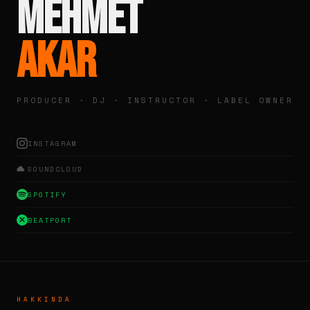
Mehmet
Akar
PRODUCER · DJ · INSTRUCTOR · LABEL OWNER
INSTAGRAM
SOUNDCLOUD
SPOTIFY
BEATPORT
HAKKINDA