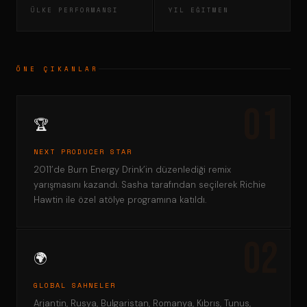
ÜLKE PERFORMANSI
YIL EĞITMEN
ÖNE ÇIKANLAR
🏆
NEXT PRODUCER STAR
2011’de Burn Energy Drink’in düzenlediği remix
yarışmasını kazandı. Sasha tarafından seçilerek Richie
Hawtin ile özel atölye programına katıldı.
🌍
GLOBAL SAHNELER
Arjantin, Rusya, Bulgaristan, Romanya, Kıbrıs, Tunus,