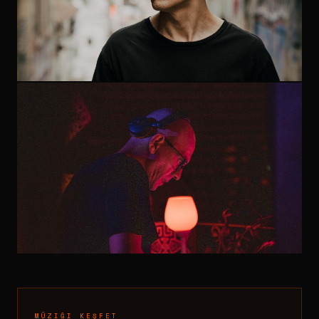
MÜZIĞI KEŞFET